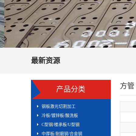
最新资源
方管
产品分类
钢板激光切割加工
冷板/镀锌板/酸洗板
C型钢/楼承板/U型钢
中厚板/耐磨钢/合金钢